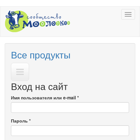
Перейти
Toggl
к
naviga
основному
содержанию
Все продукты
Вход на сайт
Имя пользователя или e-mail
*
Пароль
*