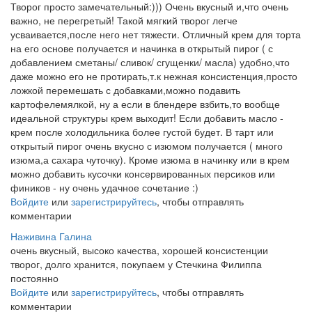
Творог просто замечательный:))) Очень вкусный и,что очень
важно, не перегретый! Такой мягкий творог легче
усваивается,после него нет тяжести. Отличный крем для торта
на его основе получается и начинка в открытый пирог ( с
добавлением сметаны/ сливок/ сгущенки/ масла) удобно,что
даже можно его не протирать,т.к нежная консистенция,просто
ложкой перемешать с добавками,можно подавить
картофелемялкой, ну а если в блендере взбить,то вообще
идеальной структуры крем выходит! Если добавить масло -
крем после холодильника более густой будет. В тарт или
открытый пирог очень вкусно с изюмом получается ( много
изюма,а сахара чуточку). Кроме изюма в начинку или в крем
можно добавить кусочки консервированных персиков или
фиников - ну очень удачное сочетание :)
Войдите
или
зарегистрируйтесь
, чтобы отправлять
комментарии
Наживина Галина
очень вкусный, высоко качества, хорошей консистенции
творог, долго хранится, покупаем у Стечкина Филиппа
постоянно
Войдите
или
зарегистрируйтесь
, чтобы отправлять
комментарии