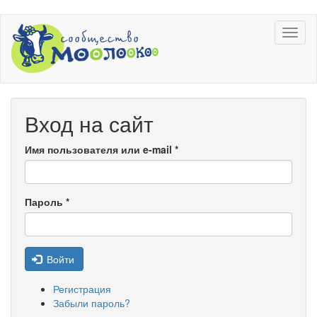
Перейти
Toggl
к
naviga
основному
содержанию
Вход на сайт
Имя пользователя или e-mail
*
Пароль
*
Войти
Регистрация
Забыли пароль?