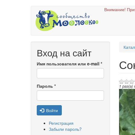
Перейти
Внимание! При
к
основному
содержанию
Катал
Вход на сайт
Со
Имя пользователя или e-mail
*
Пароль
*
1 раз(а)
Войти
Регистрация
Забыли пароль?