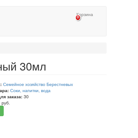
Корзина
0
ный 30мл
к:
Семейное хозяйство Берестневых
вара:
Соки, напитки, вода
ля заказа:
30
 руб.