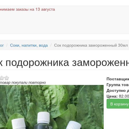
нимаем заказы на 13 августа
ог
Соки, напитки, вода
Сок подорожника замороженный 30мл
к подорожника заморожен
Поставщи
 товар покупали повторно
Группа то
Доступно д
Цена:
82.00
В корзину