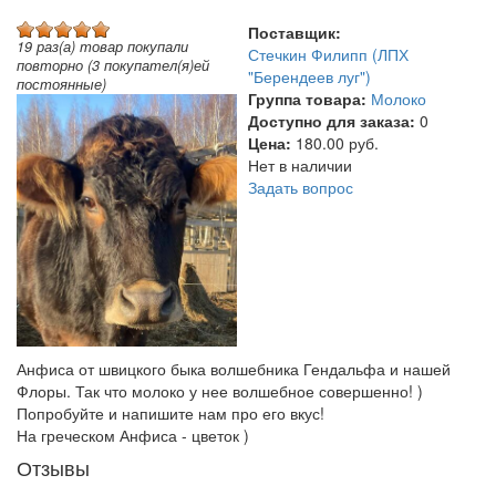
Поставщик:
19 раз(а) товар покупали
Стечкин Филипп (ЛПХ
повторно (3 покупател(я)ей
"Берендеев луг")
постоянные)
Группа товара:
Молоко
Доступно для заказа:
0
Цена:
180.00 руб.
Нет в наличии
Задать вопрос
Анфиса от швицкого быка волшебника Гендальфа и нашей
Флоры. Так что молоко у нее волшебное совершенно! )
Попробуйте и напишите нам про его вкус!
На греческом Анфиса - цветок )
Отзывы