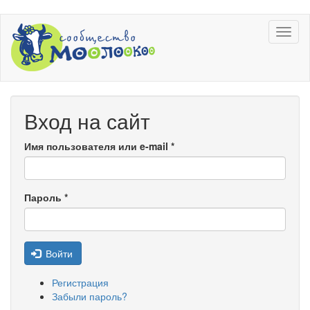
Перейти
Toggl
к
naviga
основному
содержанию
Вход на сайт
Имя пользователя или e-mail
*
Пароль
*
Войти
Регистрация
Забыли пароль?